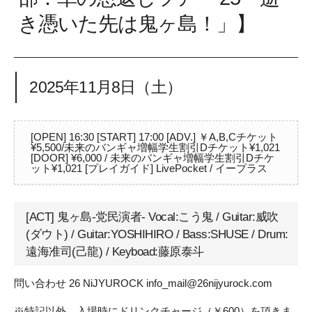
き憑いた先は鬼ヶ島！」】
2025年11月8日（土）
[OPEN] 16:30 [START] 17:00 [ADV.] ￥A,B,Cチケット
¥5,500/未来のバンギャ増幅学生割引Dチケット¥1,021
[DOOR] ¥6,000 / 未来のバンギャ増幅学生割引Dチケ
ット¥1,021 [プレイガイド] LivePocket / イープラス
[ACT] 鬼ヶ島-党民演者- Vocal:こう鬼 / Guitar:威吹
(ダウト) / Guitar:YOSHIHIRO / Bass:SHUSE / Drum:
遠海准司(己龍) / Keyboad:藤原泰斗
問い合わせ 26 NiJYUROCK info_mail@26nijyurock.com
※特記以外、入場時にドリンクチャージ（￥600）を頂きま