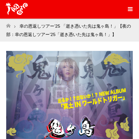
幸の恩返しツアー’25 「逝き憑いた先は鬼ヶ島！」【夜の
ホーム
部：幸の恩返しツアー’25「逝き憑いた先は鬼ヶ島！」】