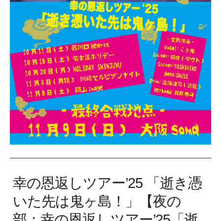
幸の恩返しツアー’25 「逝き憑
いた先は鬼ヶ島！」【夜の
部：幸の恩返しツアー’25「逝