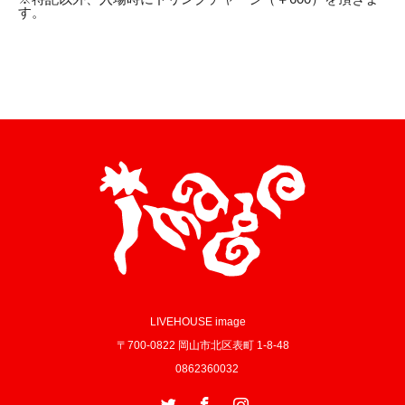
す。
LIVEHOUSE image
〒700-0822 岡山市北区表町 1-8-48
0862360032
Twitter
Facebook
Instagram